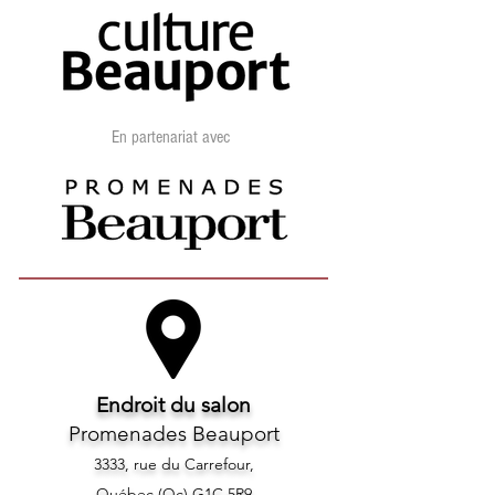
acceptent les cartes de débit.
Nous vous recommandons d'avoir
avec vous de l'argent comptant
pour vous assurer de pouvoir
effectuer tous vos achats. Deux
En partenariat avec
guichets automatiques sont
disponibles sur place. Le guichet
de la Caisse Desjardins se trouve
près de l'entrée 4. Le guichet de la
banque Laurentienne se trouve
dans le stationnement.
Endroit du salon
Promenades Beauport
3333, rue du Carrefour,
Québec (Qc) G1C 5R9