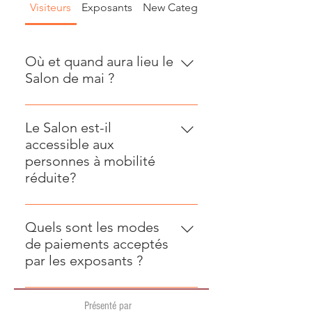
Visiteurs
Exposants
New Category
Où et quand aura lieu le
Salon de mai ?
Jeudi 30 avril : 9h30 à 21h Vendredi
1er mai : 9h30 à 21h Samedi 2 mai :
Le Salon est-il
9h à 17h Dimanche 3 mai : 10h à
accessible aux
17h Aux PROMENADES
personnes à mobilité
BEAUPORT à Québec : 3333 Rue
réduite?
du Carrefour, G1C 5R9
Oui. Les Promenades Beauport
proposent gratuitement un service
Quels sont les modes
de prêt de fauteuils roulants
de paiements acceptés
disponible au Service à la
par les exposants ?
clientèle.
Plusieurs exposants acceptent les
Présenté par
cartes de crédit, et certains