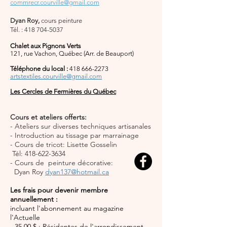
commrecr.courville@gmail.com
Dyan Roy,
cours peinture
Tél. : 418 704-5037
Chalet aux Pignons Verts
121, rue Vachon, Québec (Arr. de Beauport)
Téléphone du local :
418 666-2273
artstextiles.courville@gmail.com
Les Cercles de Fermières du Québec
Cours et ateliers offerts:
- Ateliers sur diverses techniques artisanales
- Introduction au tissage par marrainage
- Cours de tricot: Lisette Gosselin
Tél: 418-622-3634
- Cours de peinture décorative:
Dyan Roy
dyan137@hotmail.ca
Les frais pour devenir membre
annuellement :
incluant l'abonnement au magazine
l'Actuelle
- 35,00 $ : Résidentes de l'arrondissement