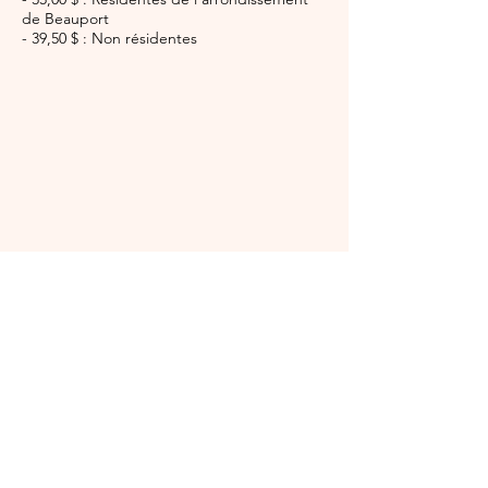
de Beauport
- 39,50 $ : Non résidentes
Crédit photos : Cercle de Fermières Courville
Vous êtes une femme âgée de 14 ans et
plus et tout cela suscite votre intérêt ?
Alors, il y a une place pour vous au Cercle
de Fermières Courville.
À propos de johanne graphiste