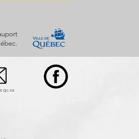
auport
uébec.
e.qc.ca