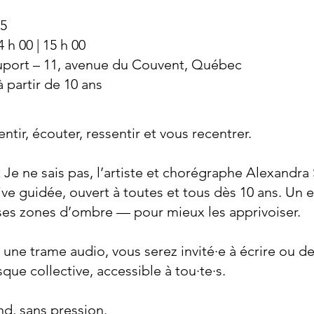
25
4 h 00 | 15 h 00
uport – 11, avenue du Couvent, Québec
partir de 10 ans​​
tir, écouter, ressentir et vous recentrer.
 Je ne sais pas, l’artiste et chorégraphe Alexandra
tive guidée, ouvert à toutes et tous dès 10 ans. Un
 ses zones d’ombre — pour mieux les apprivoiser.
 une trame audio, vous serez invité·e à écrire ou de
que collective, accessible à tou·te·s.
d, sans pression.