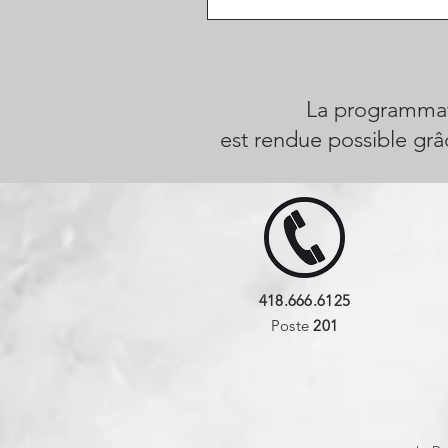
La programmati
est rendue possible grâc
418.666.6125
Poste
201